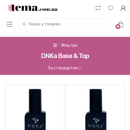
Пошук у товарах:
0
Фільтри
DNKa Base & Top