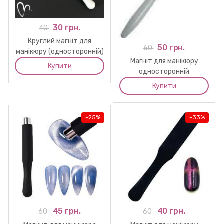
30 грн.
40
Круглий магніт для
50 грн.
60
манікюру (односторонній)
Магніт для манікюру
Купити
односторонній
прямокутник
Купити
-
25%
-
33%
45 грн.
40 грн.
60
60