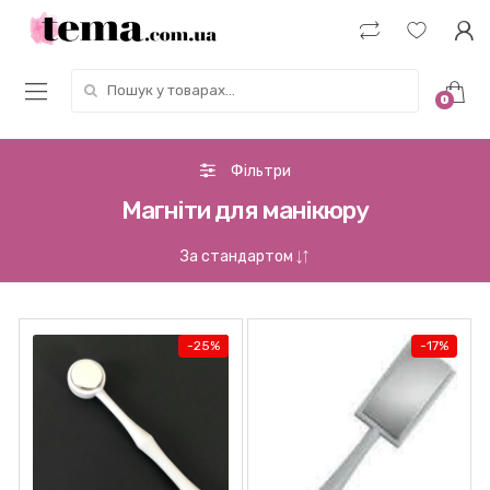
Пошук у товарах:
0
Фільтри
Магніти для манікюру
-
25%
-
17%