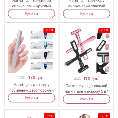
Магнит для маникюра
Магніт для манікюру
силиконовый круглый
силіконовий плаский
Купити
Купити
-
15%
-
15%
170 грн.
200
170 грн.
200
Магніт для манікюру
Багатофункціональний
посилений двосторонній
магніт для манікюру 5 в 1
трубочка
Купити
Купити
-
21%
-
20%