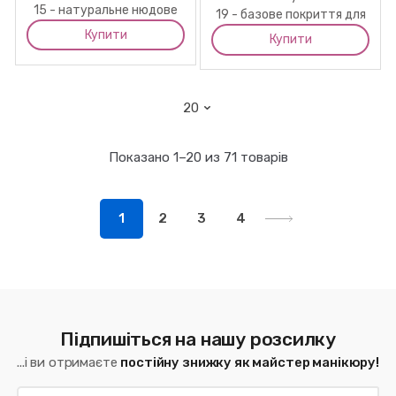
15 - натуральне нюдове
19 - базове покриття для
базове покриття для
нігтів блакитне, 10 мл
Купити
Купити
нігтів , 30 мл
Показано 1–20 из 71 товарів
1
2
3
4
Підпишіться на нашу розсилку
...і ви отримаєте
постійну знижку як майстер манікюру!