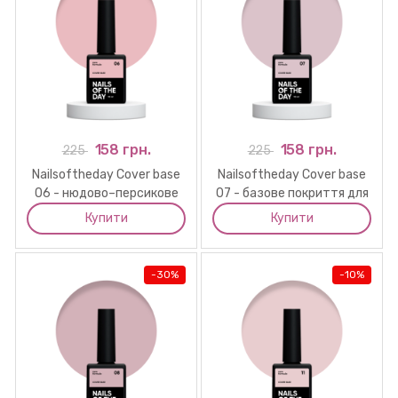
158 грн.
158 грн.
225
225
Nailsoftheday Cover base
Nailsoftheday Cover base
06 - нюдово–персикове
07 - базове покриття для
базове покриття для
нігтів кольору латте, 10
Купити
Купити
нігтів, 10 мл
мл
-
30%
-
10%