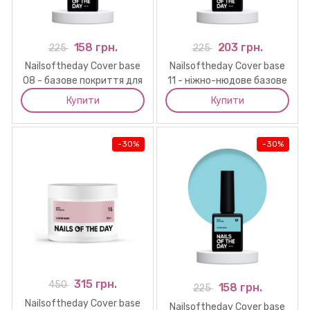
158 грн.
203 грн.
225
225
Nailsoftheday Cover base
Nailsoftheday Cover base
08 - базове покриття для
11 - ніжно-нюдове базове
нігтів кольору капучино,
покриття для нігтів , 10 мл
Купити
Купити
10 мл
-
30%
-
30%
315 грн.
450
158 грн.
225
Nailsoftheday Cover base
Nailsoftheday Cover base