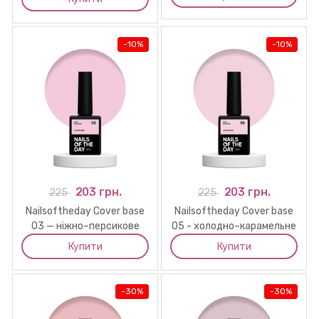
нігтів , 30 мл
покриття для нігтів, 10 мл
-
10%
-
10%
203 грн.
203 грн.
225
225
Nailsoftheday Cover base
Nailsoftheday Cover base
03 — ніжно–персикове
05 - холодно–карамельне
камуфлююче базове
базове покриття для
Купити
Купити
покриття для нігтів, 10 мл
нігтів, 10 мл
-
30%
-
30%