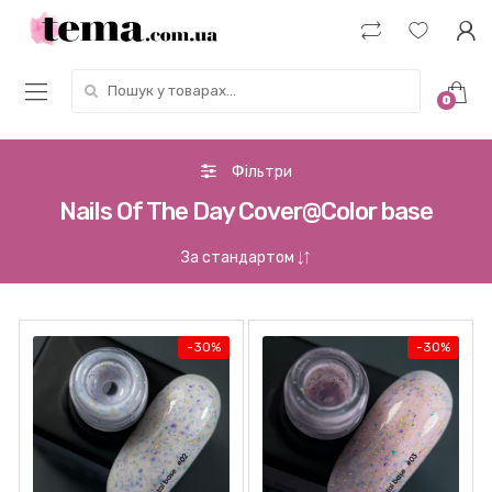
Пошук у товарах:
0
Фільтри
Nails Of The Day Cover@Color base
-
30%
-
30%