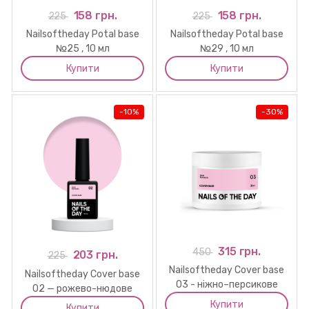
158 грн.
158 грн.
225
225
Nailsoftheday Potal base
Nailsoftheday Potal base
№25 , 10 мл
№29 , 10 мл
Купити
Купити
-
10%
-
30%
315 грн.
450
203 грн.
225
Nailsoftheday Cover base
Nailsoftheday Cover base
03 - ніжно–персикове
02 — рожево-нюдове
базове покриття для
камуфлююче базове
Купити
Купити