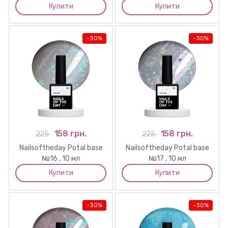
Купити
Купити
-
30%
-
30%
158 грн.
158 грн.
225
225
Nailsoftheday Potal base
Nailsoftheday Potal base
№16 , 10 мл
№17 , 10 мл
Купити
Купити
-
30%
-
30%