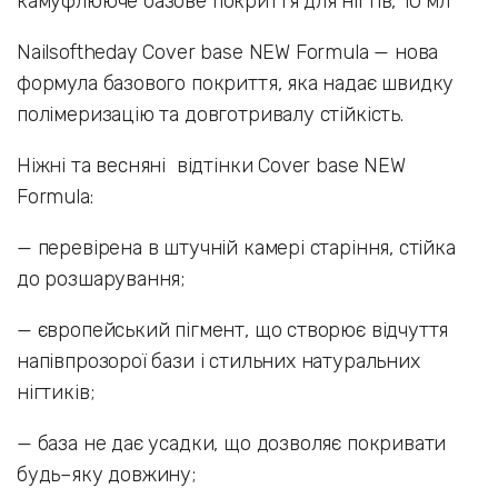
камуфлююче базове покриття для нігтів, 10 мл
Nailsoftheday Cover base NEW Formula — нова
формула базового покриття, яка надає швидку
полімеризацію та довготривалу стійкість.
Ніжні та весняні відтінки Cover base NEW
Formula:
— перевірена в штучній камері старіння, стійка
до розшарування;
— європейський пігмент, що створює відчуття
напівпрозорої бази і стильних натуральних
нігтиків;
— база не дає усадки, що дозволяє покривати
будь–яку довжину;