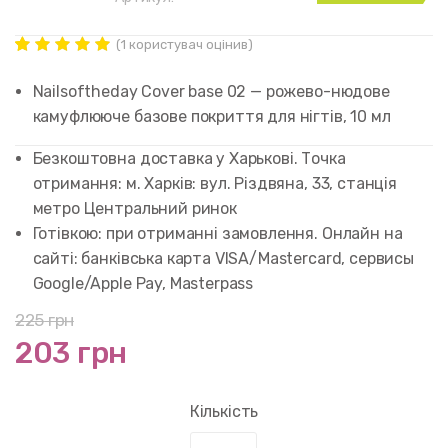
наявності
(
1
користувач оцінив)
Рейтинг
1
5.00
out of
Nailsoftheday Cover base 02 — рожево-нюдове
5 based on
customer
камуфлююче базове покриття для нігтів, 10 мл
rating
Безкоштовна доставка у Харькові. Точка
отримання: м. Харків: вул. Різдвяна, 33, станція
метро Центральний ринок
Готівкою: при отриманні замовлення. Онлайн на
сайті: банківська карта VISA/Mastercard, сервисы
Google/Apple Pay, Masterpass
225
грн
203 грн
Кількість