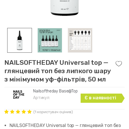
NAILSOFTHEDAY Universal top —
глянцевий топ без липкого шару
з мінімумом уф-фільтрів, 50 мл
Nailsoftheday Base@Top
Є в наявності
Артикул:
(
1
користувач оцінив)
Рейтинг
1
5.00
out of
NAILSOFTHEDAY Universal top — глянцевий топ без
5 based on