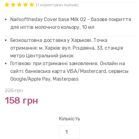
(
1
користувач оцінив)
Рейтинг
1
5.00
out of
Nailsoftheday Cover base Milk 02 - базове покриття
5 based on
customer
для нігтів молочного кольору, 10 мл
rating
Безкоштовна доставка у Харькові. Точка
отримання: м. Харків: вул. Різдвяна, 33, станція
метро Центральний ринок
Готівкою: при отриманні замовлення. Онлайн на
сайті: банківська карта VISA/Mastercard, сервисы
Google/Apple Pay, Masterpass
225
грн
158 грн
Кількість