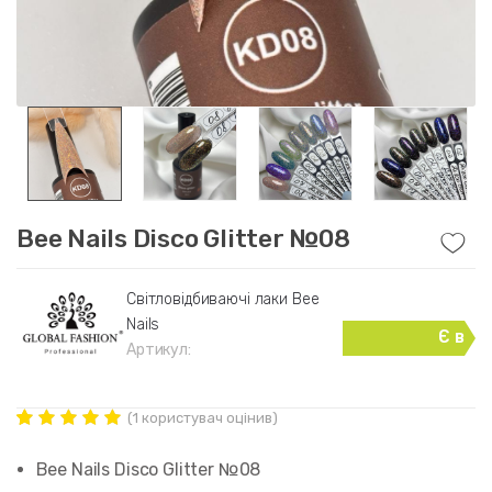
Bee Nails Disco Glitter №08
Свiтловiдбиваючi лаки Bee
Nails
Є в
Артикул:
наявності
(
1
користувач оцінив)
Рейтинг
1
5.00
out of
Bee Nails Disco Glitter №08
5 based on