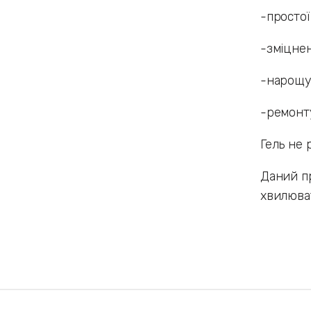
-простої
-зміцнен
-нарощув
-ремон
Гель не 
Даний пр
хвилюват
Наши бренды