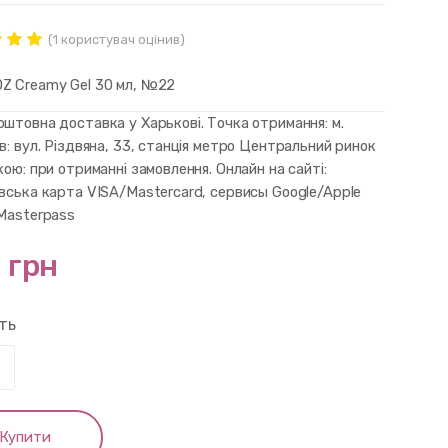
(
1
користувач оцінив)
нг
ut of
Z Creamy Gel 30 мл, №22
d on
mer
штовна доставка у Харькові. Точка отримання: м.
в: вул. Різдвяна, 33, станція метро Центральний ринок
кою: при отриманні замовлення. Онлайн на сайті:
івська карта VISA/Mastercard, сервисы Google/Apple
 Masterpass
 грн
сть
Купити