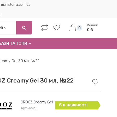
mail@tema.com.ua
ет
Кошик
0
0 ₴
БАЗИ ТА ТОПИ
eamy Gel 30 мл, №22
Z Creamy Gel 30 мл, №22
CROOZ Creamy Gel
Є в наявності
Артикул: