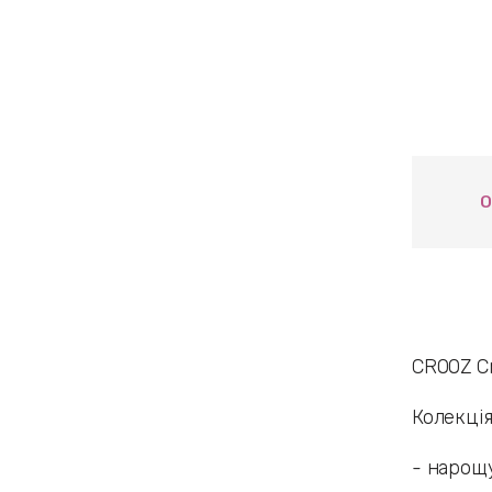
О
CROOZ C
Колекція
- нарощу