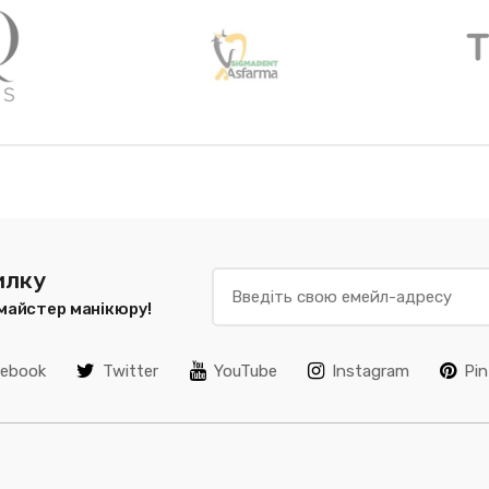
илку
 майстер манікюру!
cebook
Twitter
YouTube
Instagram
Pin