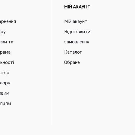
МІЙ АКАУНТ
ернення
Мій акаунт
ару
Відстежити
жки та
замовлення
грама
Каталог
ьності
Обране
стер
ікюру
овим
упцям