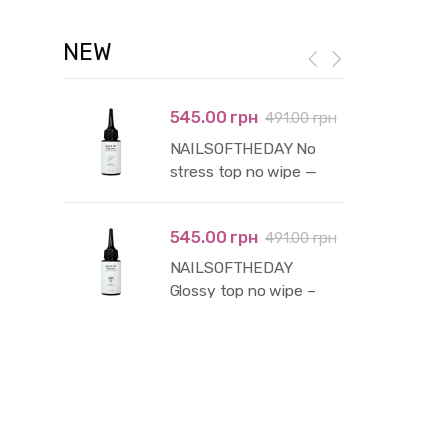
NEW
545.00 грн
491.00 грн
NAILSOFTHEDAY No
stress top no wipe —
глянцевий топ без
липкого шару і без уф-
545.00 грн
491.00 грн
фільтрів, 50 мл
NAILSOFTHEDAY
Glossy top no wipe –
глянцевий топ без
липкого шару з уф-
фільтрами,50 мл