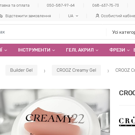
тавка та оплата
050-587-97-64
068-637-75-73
Відстежити замовлення
UA
Особистий кабін
Ї
ІНСТРУМЕНТИ
ГЕЛI, АКРИЛ
ФРЕЗИ
Builder Gel
CROOZ Creamy Gel
CROOZ Cr
CROO