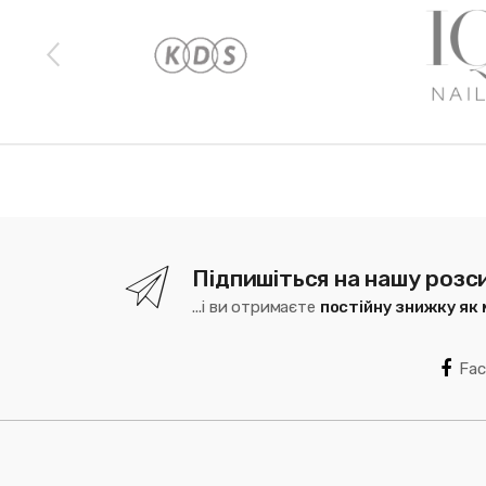
Підпишіться на нашу розс
...і ви отримаєте
постійну знижку як
Fa