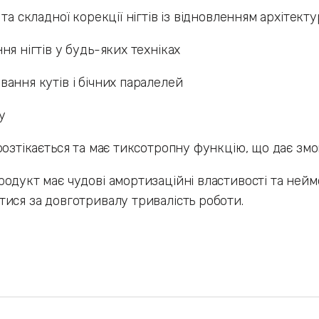
 та складної корекції нігтів із відновленням архітек
ня нігтів у будь-яких техніках
ання кутів і бічних паралелей
ту
розтікається та має тиксотропну функцію, що дає з
одукт має чудові амортизаційні властивості та нейм
ися за довготривалу тривалість роботи.