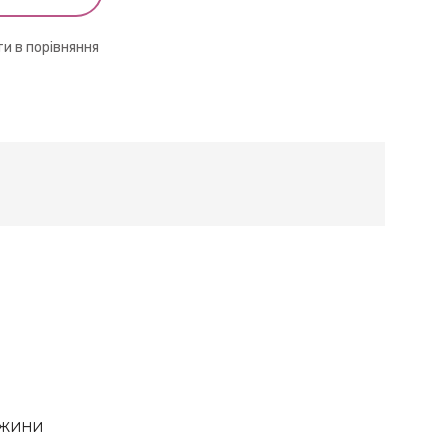
и в порівняння
овжини