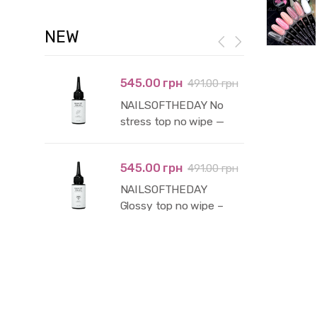
NEW
545.00 грн
491.00 грн
NAILSOFTHEDAY No
stress top no wipe —
глянцевий топ без
липкого шару і без уф-
545.00 грн
491.00 грн
фільтрів, 50 мл
NAILSOFTHEDAY
Glossy top no wipe –
глянцевий топ без
липкого шару з уф-
фільтрами,50 мл