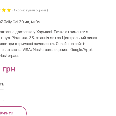
(
1
користувач оцінив)
нг
ut of
 Jelly Gel 30 мл, №06
d on
mer
штовна доставка у Харькові. Точка отримання: м.
в: вул. Різдвяна, 33, станція метро Центральний ринок
кою: при отриманні замовлення. Онлайн на сайті:
івська карта VISA/Mastercard, сервисы Google/Apple
 Masterpass
 грн
сть
Купити