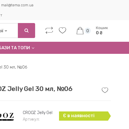
mail@tema.com.ua
ет
Кошик
0
0 ₴
БАЗИ ТА ТОПИ
el 30 мл, №06
Z Jelly Gel 30 мл, №06
CROOZ Jelly Gel
Є в наявності
Артикул: