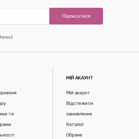
Підписатися
terest
МІЙ АКАУНТ
ернення
Мій акаунт
ару
Відстежити
жки та
замовлення
грама
Каталог
ьності
Обране