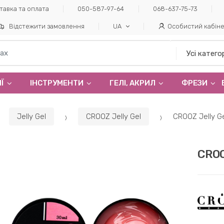
тавка та оплата
050-587-97-64
068-637-75-73
Відстежити замовлення
UA
Особистий кабін
Ї
ІНСТРУМЕНТИ
ГЕЛI, АКРИЛ
ФРЕЗИ
Jelly Gel
CROOZ Jelly Gel
CROOZ Jelly G
CROO