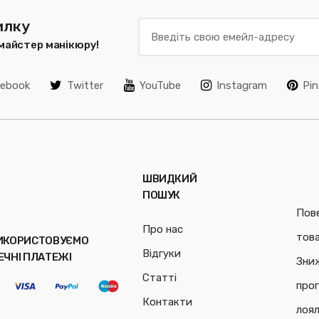
илку
 майстер манікюру!
cebook
Twitter
YouTube
Instagram
Pin
ШВИДКИЙ
ПОШУК
Пов
Про нас
тов
ИКОРИСТОВУЄМО
Відгуки
ЕЧНІ ПЛАТЕЖІ
Зни
Статті
про
Контакти
лоял