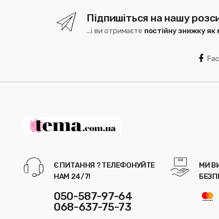
Підпишіться на нашу розс
...і ви отримаєте
постійну знижку як
Fa
Є ПИТАННЯ ? ТЕЛЕФОНУЙТЕ
МИ В
НАМ 24/7!
БЕЗП
050-587-97-64
068-637-75-73