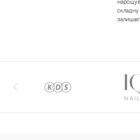
нарощува
складну 
залишаєт
Наши бренды