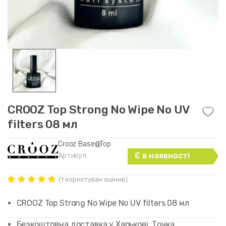
CROOZ Top Strong No Wipe No UV
filters 08 мл
Crooz Base@Top
Є в наявності
Артикул:
(
1
користувач оцінив)
Рейтинг
1
5.00
out of
CROOZ Top Strong No Wipe No UV filters 08 мл
5 based on
customer
rating
Безкоштовна доставка у Харькові. Точка