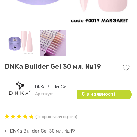
DNKa Builder Gel 30 мл, №19
DNKa Builder Gel
Є в наявності
Артикул:
(
1
користувач оцінив)
Рейтинг
1
5.00
out of
DNKa Builder Gel 30 мл, №19
5 based on