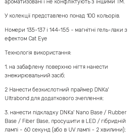
ароматизовані і не конфліктують з іншими ТМ.
У колекції представлено понад 100 кольорів.
Номери 135-137 і 144-155 - магнітні гель-лаки з
ефектом Cat Eye
Технологія використання:
1. на забафлену поверхню нігтя нанести
знежирювальний засіб;
2 Нанести безкислотний праймер DNKa'
Ultrabond для додаткового зчеплення;
3. нанести підкладку DNKa' Nano Base / Rubber
Base / Fiber Base, просушити в LED / гібридній
лампі - 60 секунд (або в UV лампі - 2 хвилини);