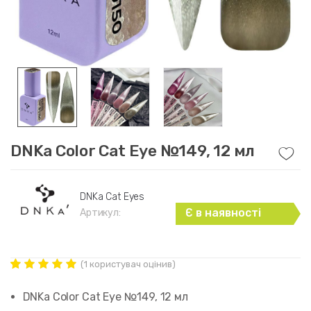
DNKa Color Cat Eye №149, 12 мл
DNKa Cat Eyes
Є в наявності
Артикул:
(
1
користувач оцінив)
Рейтинг
1
5.00
out of
DNKa Color Cat Eye №149, 12 мл
5 based on