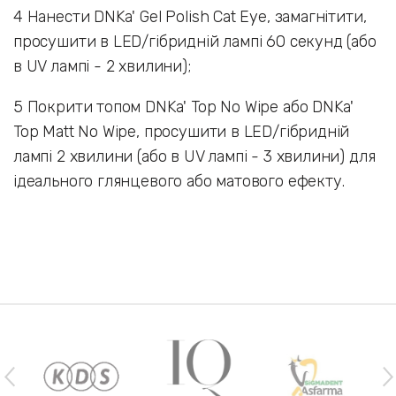
4 Нанести DNKa' Gel Polish Cat Eye, замагнітити,
просушити в LED/гібридній лампі 60 секунд (або
в UV лампі - 2 хвилини);
5 Покрити топом DNKa' Top No Wipe або DNKa'
Top Matt No Wipe, просушити в LED/гібридній
лампі 2 хвилини (або в UV лампі - 3 хвилини) для
ідеального глянцевого або матового ефекту.
Наши бренды