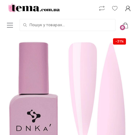
Пошук у товарах:
0
-
31%