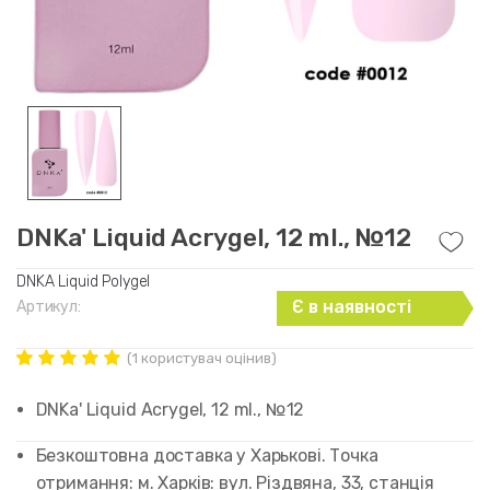
DNKa' Liquid Acrygel, 12 ml., №12
DNKA Liquid Polygel
Є в наявності
Артикул:
(
1
користувач оцінив)
Рейтинг
1
5.00
out of
DNKa' Liquid Acrygel, 12 ml., №12
5 based on
customer
rating
Безкоштовна доставка у Харькові. Точка
отримання: м. Харків: вул. Різдвяна, 33, станція