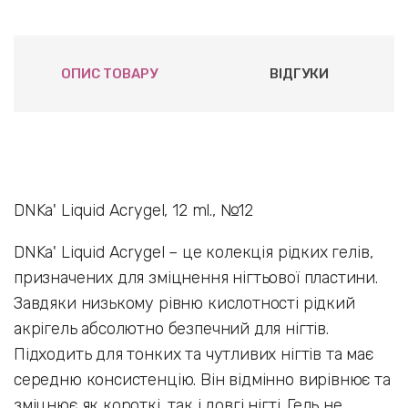
ОПИС ТОВАРУ
ВІДГУКИ
DNKa' Liquid Acrygel, 12 ml., №12
DNKa' Liquid Acrygel – це колекція рідких гелів,
призначених для зміцнення нігтьової пластини.
Завдяки низькому рівню кислотності рідкий
акрігель абсолютно безпечний для нігтів.
Підходить для тонких та чутливих нігтів та має
середню консистенцію. Він відмінно вирівнює та
зміцнює як короткі, так і довгі нігті. Гель не