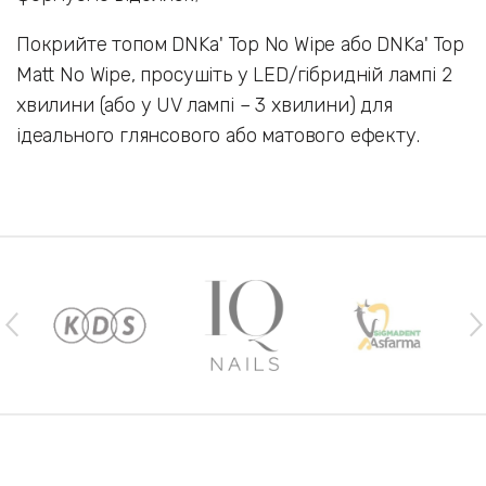
Покрийте топом DNKa' Top No Wipe або DNKa' Top
Matt No Wipe, просушіть у LED/гібридній лампі 2
хвилини (або у UV лампі – 3 хвилини) для
ідеального глянсового або матового ефекту.
Наши бренды