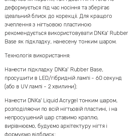
деформується під час носіння та зберігає
ідеальний блиск до корекції. Для кращого
зчеплення з нігтьовою пластиною
рекомендується використовувати DNKa' Rubber
Base як підкладку, нанесену тонким шаром.
Технологія використання:
Нанести підкладку DNKa' Rubber Base,
просушити в LED/гібридній лампі - 60 секунд
(або в UV лампі - 2 хвилини);
Нанести DNKa' Liquid Acrygel тонким шаром,
розподіляючи по всій нігтьовій пластині, і на
непросушений шар ставимо краплю,
вирівнюємо, будуємо архітектуру нігтя і
формуємо відблиск;