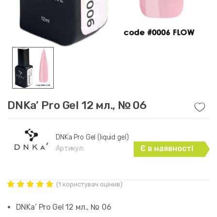
DNKa’ Pro GeI 12 мл., № 06
DNKa Pro Gel (liquid gel)
Є в наявності
Артикул:
(
1
користувач оцінив)
Рейтинг
1
5.00
out of
DNKa’ Pro GeI 12 мл., № 06
5 based on