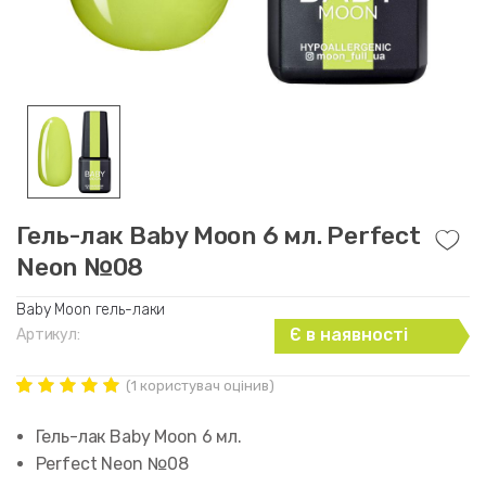
Гель-лак Baby Moon 6 мл. Perfect
Neon №08
Baby Moon гель-лаки
Є в наявності
Артикул:
(
1
користувач оцінив)
Рейтинг
1
5.00
out of
Гель-лак Baby Moon 6 мл.
5 based on
customer
Perfect Neon №08
rating