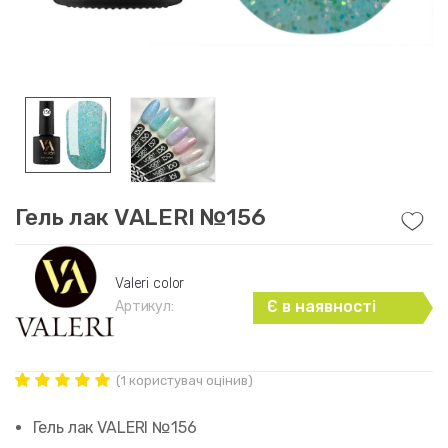
Гель лак VALERI №156
Valeri color
Є в наявності
Артикул:
(
1
користувач оцінив)
Рейтинг
1
5.00
out of
Гель лак VALERI №156
5 based on