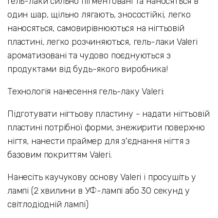
Гель-лаки сильно пігментовані та наносяться в
один шар, щільно лягають, зносостійкі, легко
наносяться, самовирівнюються на нігтьовій
пластині, легко розчиняються, гель-лаки Valeri
ароматизовані та чудово поєднуються з
продуктами від будь-якого виробника!
Технологія нанесення гель-лаку Valeri:
Підготувати нігтьову пластину - надати нігтьовій
пластині потрібної форми, знежирити поверхню
нігтя, нанести праймер для з'єднання нігтя з
базовим покриттям Valeri.
Нанесіть каучукову основу Valeri і просушіть у
лампі (2 хвилини в УФ-лампі або 30 секунд у
світлодіодній лампі)