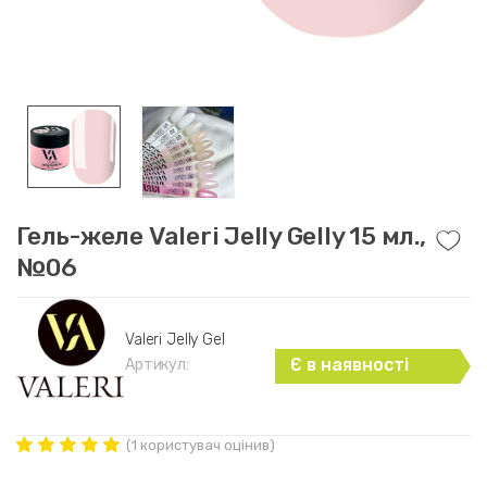
Гель-желе Valeri Jelly Gelly 15 мл.,
№06
Valeri Jelly Gel
Є в наявності
Артикул:
(
1
користувач оцінив)
Рейтинг
1