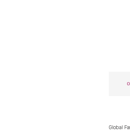
О
Global F