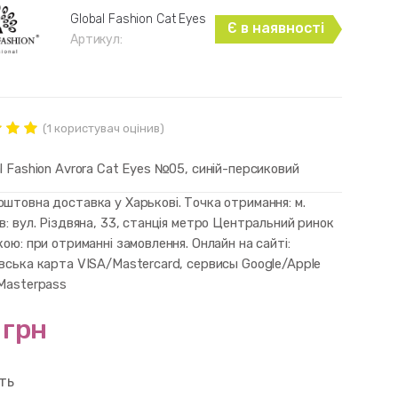
Global Fashion Cat Eyes
Є в наявності
Артикул:
(
1
користувач оцінив)
нг
ut of
l Fashion Avrora Cat Eyes №05, синій-персиковий
d on
mer
штовна доставка у Харькові. Точка отримання: м.
в: вул. Різдвяна, 33, станція метро Центральний ринок
кою: при отриманні замовлення. Онлайн на сайті:
івська карта VISA/Mastercard, сервисы Google/Apple
 Masterpass
 грн
сть