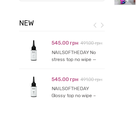
NEW
545.00 грн
491.00 грн
NAILSOFTHEDAY No
stress top no wipe —
глянцевий топ без
липкого шару і без уф-
545.00 грн
491.00 грн
фільтрів, 50 мл
NAILSOFTHEDAY
Glossy top no wipe –
глянцевий топ без
липкого шару з уф-
фільтрами,50 мл