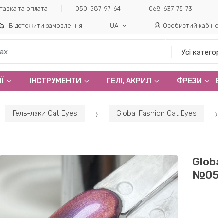
тавка та оплата
050-587-97-64
068-637-75-73
Відстежити замовлення
UA
Особистий кабін
Ї
ІНСТРУМЕНТИ
ГЕЛI, АКРИЛ
ФРЕЗИ
Гель-лаки Cat Eyes
Global Fashion Cat Eyes
Glob
№05,