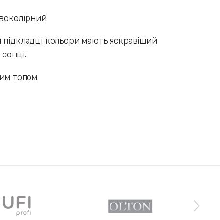
двоколірний.
ній підкладці кольори мають яскравіший
 сонці.
им топом.