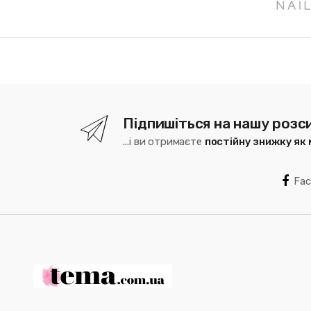
Підпишіться на нашу розс
...і ви отримаєте
постійну знижку як
Fa