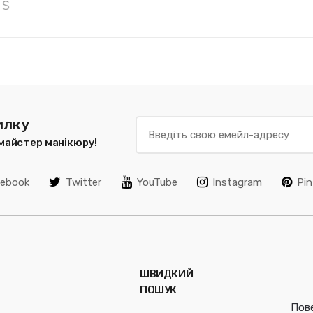
илку
 майстер манікюру!
cebook
Twitter
YouTube
Instagram
Pin
ШВИДКИЙ
ПОШУК
Пов