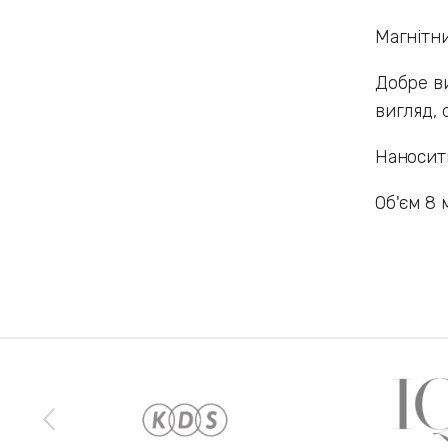
Магнітни
Добре ви
вигляд, 
Наносити
Об'єм 8 
Наши бренды