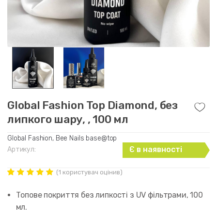
Global Fashion Top Diamond, без
липкого шару, , 100 мл
Global Fashion, Bee Nails base@top
Є в наявності
Артикул:
(
1
користувач оцінив)
Рейтинг
1
5.00
out of
Топове покриття без липкості з UV фільтрами, 100
5 based on
customer
мл.
rating