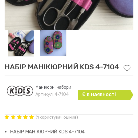
НАБІР МАНІКЮРНИЙ KDS 4-7104
Манікюрні набори
Є в наявності
Артикул:
4-7104
(
1
користувач оцінив)
Рейтинг
1
5.00
out of
НАБІР МАНІКЮРНИЙ KDS 4-7104
5 based on