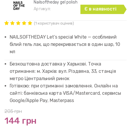
Nailsoftheday gel polish
Є в наявності
Артикул:
(
1
користувач оцінив)
Рейтинг
1
5.00
out of
NAILSOFTHEDAY Let’s special White — особливий
5 based on
customer
білий гель лак, що перекривається в один шар, 10
rating
мл
Безкоштовна доставка у Харькові. Точка
отримання: м. Харків: вул. Різдвяна, 33, станція
метро Центральний ринок
Готівкою: при отриманні замовлення. Онлайн на
сайті: банківська карта VISA/Mastercard, сервисы
Google/Apple Pay, Masterpass
205
грн
144 грн