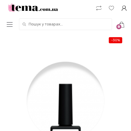
Пошук у товарах:
0
-
30%