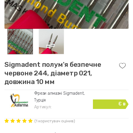
Sigmadent полум'я безпечне
червоне 244, діаметр 021,
довжина 10 мм
Фрези алмазні Sigmadent,
Турція
Є в
Артикул:
наявності
(
1
користувач оцінив)
Рейтинг
1
5.00
out of