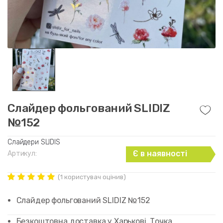
Слайдер фольгований SLIDIZ
№152
Слайдери SLIDIS
Є в наявності
Артикул:
(
1
користувач оцінив)
Рейтинг
1
5.00
out of
Слайдер фольгований SLIDIZ №152
5 based on
customer
rating
Безкоштовна доставка у Харькові. Точка