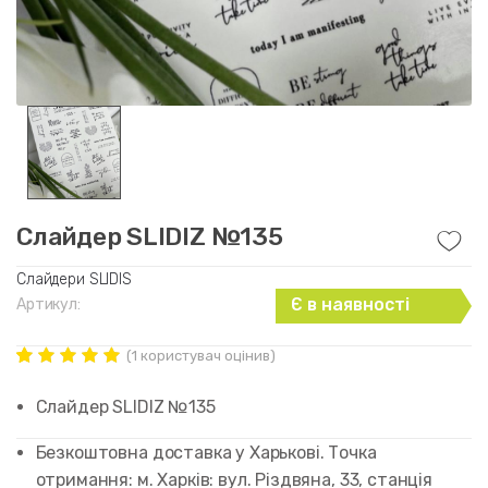
Слайдер SLIDIZ №135
Слайдери SLIDIS
Є в наявності
Артикул:
(
1
користувач оцінив)
Рейтинг
1
5.00
out of
Слайдер SLIDIZ №135
5 based on
customer
rating
Безкоштовна доставка у Харькові. Точка
отримання: м. Харків: вул. Різдвяна, 33, станція