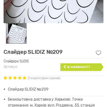
Слайдер SLIDIZ №209
Слайдери SLIDIS
Є в наявності
Артикул:
(
1
користувач оцінив)
Рейтинг
1
5.00
out of
Слайдер SLIDIZ №209
5 based on
customer
rating
Безкоштовна доставка у Харькові. Точка
отримання: м. Харків: вул. Різдвяна, 33, станція