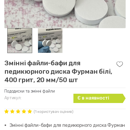
Змінні файли-бафи для
педикюрного диска Фурман білі,
400 грит, 20 мм/50 шт
Пододиски та змінні файли
Є в наявності
Артикул:
(
1
користувач оцінив)
Рейтинг
1
5.00
out of
Змінні файли-бафи для педикюрного диска Фурман
5 based on