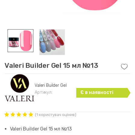
Valeri Builder Gel 15 мл №13
Valeri Builder Gel
Є в наявності
Артикул:
(
1
користувач оцінив)
Рейтинг
1
5.00
out of
Valeri Builder Gel 15 мл №13
5 based on