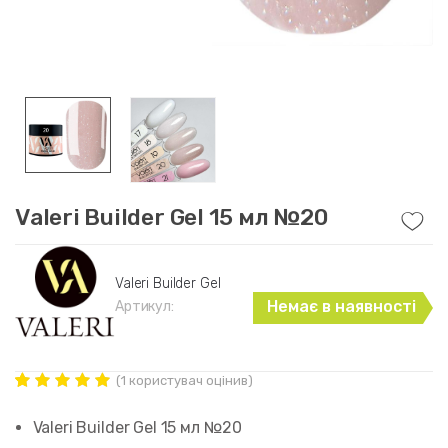
Valeri Builder Gel 15 мл №20
Valeri Builder Gel
Немає в наявності
Артикул:
(
1
користувач оцінив)
Рейтинг
1
5.00
out of
Valeri Builder Gel 15 мл №20
5 based on