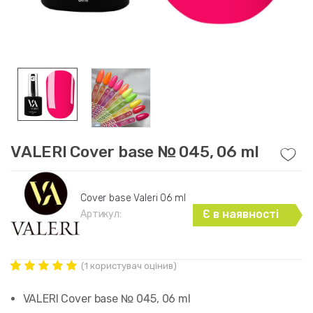
VALERI Cover base № 045, 06 ml
Cover base Valeri 06 ml
Є в наявності
Артикул:
(
1
користувач оцінив)
Рейтинг
1
5.00
out of
VALERI Cover base № 045, 06 ml
5 based on