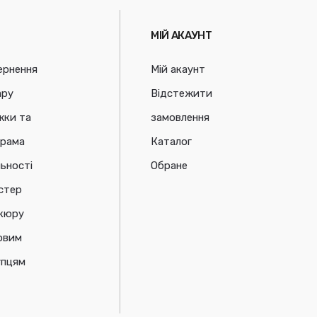
МІЙ АКАУНТ
ернення
Мій акаунт
ару
Відстежити
жки та
замовлення
грама
Каталог
ьності
Обране
стер
ікюру
овим
упцям