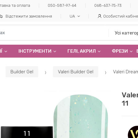
тавка та оплата
050-587-97-64
068-637-75-73
Відстежити замовлення
UA
Особистий кабін
Ї
ІНСТРУМЕНТИ
ГЕЛI, АКРИЛ
ФРЕЗИ
Builder Gel
Valeri Builder Gel
Valeri Drea
Vale
11