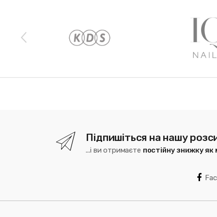
Наши бренды
Підпишіться на нашу розс
...і ви отримаєте
постійну знижку як
Fa