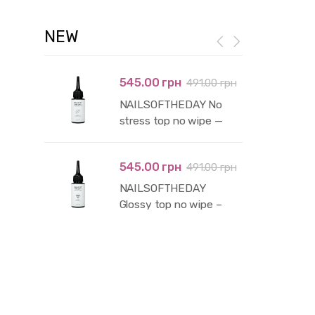
NEW
545.00 грн
491.00 грн
NAILSOFTHEDAY No
stress top no wipe —
глянцевий топ без
липкого шару і без уф-
545.00 грн
491.00 грн
фільтрів, 50 мл
NAILSOFTHEDAY
Glossy top no wipe –
глянцевий топ без
липкого шару з уф-
фільтрами,50 мл