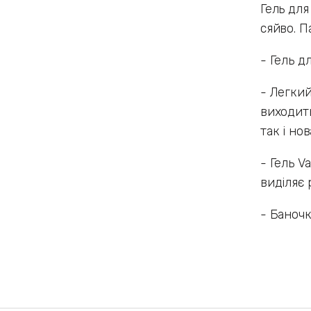
Гель для
сяйво. П
- Гель д
- Легкий
виходить
так і нов
- Гель V
виділяє 
- Баночк