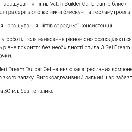
 нарощування нігтів Valeri Builder Gel Dream з блис
алітра серії включає ніжні блискучі та перламутрові ві
ля нарощування нігтів середньої консистенції
 у роботі, після нанесення рівномірно розподіляється і
 рівне покриття без необхідності опила. З Gel Drea
ачки.
aleri Dream Builder Gel не включає агресивних компонен
різкого запаху. Високоадгезивний липкий шар забезп
а 30 мл, без пензлика.