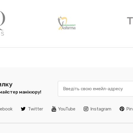
илку
 майстер манікюру!
cebook
Twitter
YouTube
Instagram
Pin