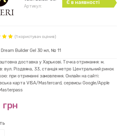
Є в наявності
Артикул:
(
1
користувач оцінив)
нг
ut of
i Dream Builder Gel 30 мл, № 11
d on
mer
штовна доставка у Харькові. Точка отримання: м.
в: вул. Різдвяна, 33, станція метро Центральний ринок
кою: при отриманні замовлення. Онлайн на сайті:
івська карта VISA/Mastercard, сервисы Google/Apple
 Masterpass
 грн
сть