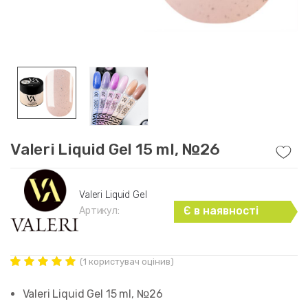
Valeri Liquid Gel 15 ml, №26
Valeri Liquid Gel
Є в наявності
Артикул:
(
1
користувач оцінив)
Рейтинг
1
5.00
out of
Valeri Liquid Gel 15 ml, №26
5 based on