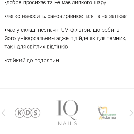
▪️добре просихає та не має липкого шару
▪️легко наносить, самовирівнюється та не затікає
▪️має у складі незначні UV-фільтри, що робить
його універсальним адже підійде як для темних,
так і для світлих відтінків
▪️стійкий до подряпин
Наши бренды