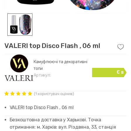
VALERI top Disco Flash , 06 ml
Камуфлюючі та декоративні
топи
Є в
Артикул:
наявності
(
1
користувач оцінив)
Рейтинг
1
5.00
out of
VALERI top Disco Flash , 06 ml
5 based on
customer
rating
Безкоштовна доставка у Харькові. Точка
отримання: м. Харків: вул. Різдвяна, 33, станція