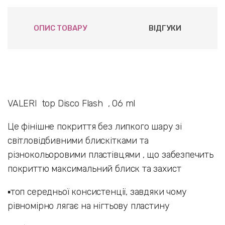
ОПИС ТОВАРУ
ВІДГУКИ
VALERI top Disco Flash , 06 ml
Це фінішне покриття без липкого шару зi
свiтловiдбивними блискiтками та
рiзнокольоровими пластiвцями , що забезпечить
покриттю максимальний блиск та захист
▪️топ середньої консистенції, завдяки чому
рівномірно лягає на нігтьову пластину