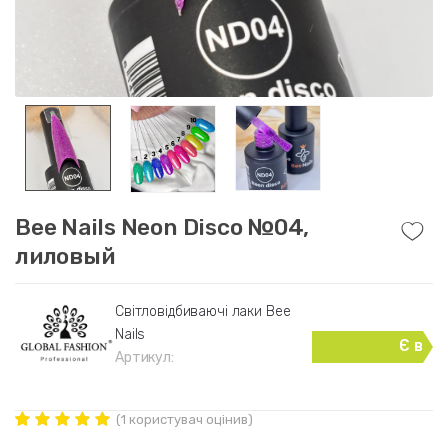
Bee Nails Neon Disco №04,
лиловый
Свiтловiдбиваючi лаки Bee
Nails
Є в
Артикул:
наявності
(
1
користувач оцінив)
Рейтинг
1