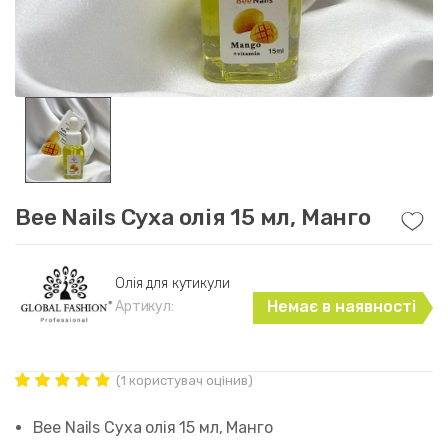
Bee Nails Суха олія 15 мл, Манго
Олія для кутикули
Немає в наявності
Артикул:
(
1
користувач оцінив)
Рейтинг
1
5.00
out of
Bee Nails Суха олія 15 мл, Манго
5 based on