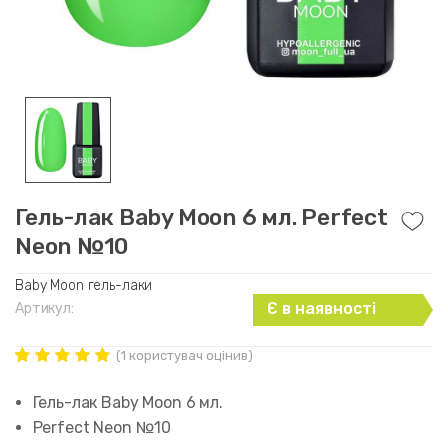
Гель-лак Baby Moon 6 мл. Perfect
Neon №10
Baby Moon гель-лаки
Є в наявності
Артикул:
(
1
користувач оцінив)
Рейтинг
1
5.00
out of
Гель-лак Baby Moon 6 мл.
5 based on
customer
Perfect Neon №10
rating