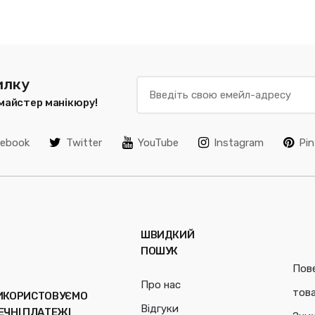
илку
 майстер манікюру!
cebook
Twitter
YouTube
Instagram
Pin
ШВИДКИЙ
ПОШУК
Пов
Про нас
тов
ИКОРИСТОВУЄМО
Відгуки
ЕЧНІ ПЛАТЕЖІ