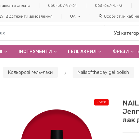
тавка та оплата
050-587-97-64
068-637-75-73
Відстежити замовлення
UA
Особистий кабін
Ї
ІНСТРУМЕНТИ
ГЕЛI, АКРИЛ
ФРЕЗИ
Кольорові гель-лаки
Nailsoftheday gel polish
NAIL
-
30%
Jenn
лак 