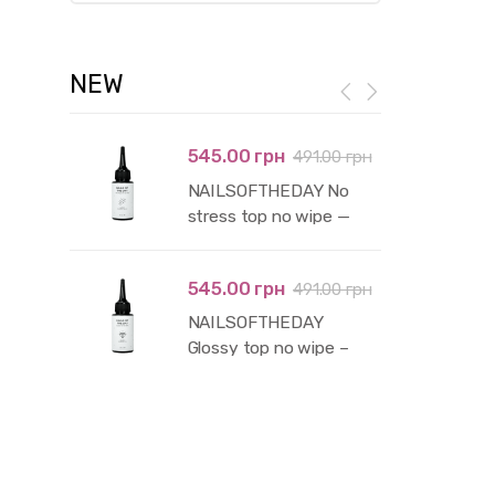
NEW
545.00 грн
491.00 грн
NAILSOFTHEDAY No
stress top no wipe —
глянцевий топ без
липкого шару і без уф-
545.00 грн
491.00 грн
фільтрів, 50 мл
NAILSOFTHEDAY
Glossy top no wipe –
глянцевий топ без
липкого шару з уф-
фільтрами,50 мл