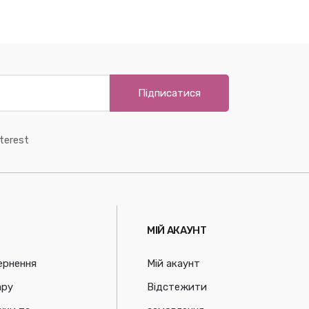
Підписатися
terest
МІЙ АКАУНТ
ернення
Мій акаунт
ару
Відстежити