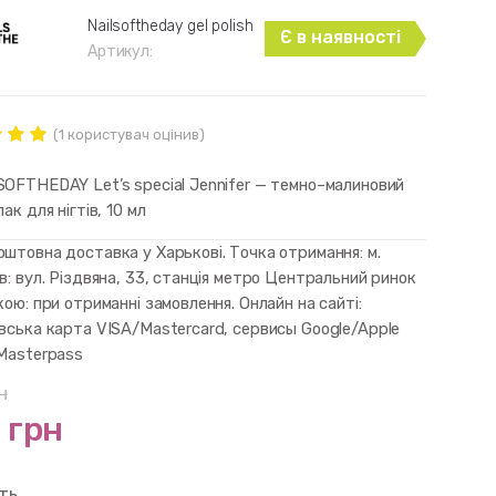
Nailsoftheday gel polish
Є в наявності
Артикул:
(
1
користувач оцінив)
нг
ut of
SOFTHEDAY Let’s special Jennifer — темно–малиновий
d on
лак для нігтів, 10 мл
mer
штовна доставка у Харькові. Точка отримання: м.
в: вул. Різдвяна, 33, станція метро Центральний ринок
кою: при отриманні замовлення. Онлайн на сайті:
івська карта VISA/Mastercard, сервисы Google/Apple
 Masterpass
н
 грн
сть