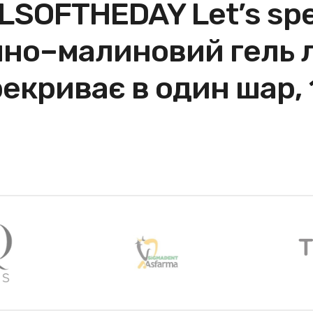
LSOFTHEDAY Let’s spe
но–малиновий гель ла
екриває в один шар, 