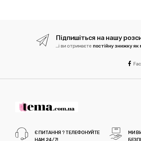
Підпишіться на нашу розс
...і ви отримаєте
постійну знижку як
Fa
Є ПИТАННЯ ? ТЕЛЕФОНУЙТЕ
МИ В
НАМ 24/7!
БЕЗП