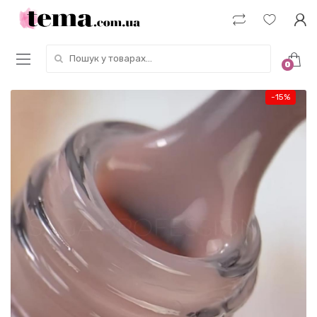
Пошук у товарах:
0
-
15%