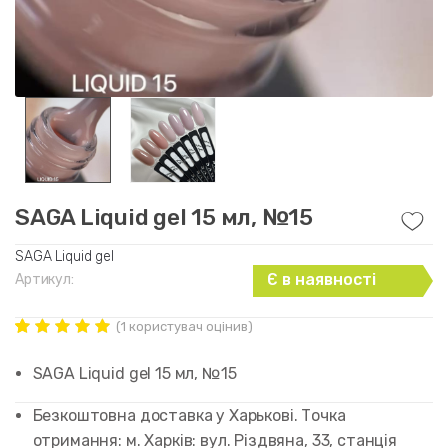
SAGA Liquid gel 15 мл, №15
SAGA Liquid gel
Є в наявності
Артикул:
(
1
користувач оцінив)
Рейтинг
1
5.00
out of
SAGA Liquid gel 15 мл, №15
5 based on
customer
rating
Безкоштовна доставка у Харькові. Точка
отримання: м. Харків: вул. Різдвяна, 33, станція