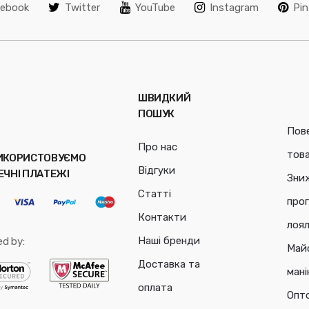
cebook
Twitter
YouTube
Instagram
Pin
ШВИДКИЙ
ПОШУК
Пов
Про нас
тов
ИКОРИСТОВУЄМО
Відгуки
ЕЧНІ ПЛАТЕЖІ
Зни
Статті
про
Контакти
лоял
Наші бренди
ed by:
Май
Доставка та
ман
оплата
Опт