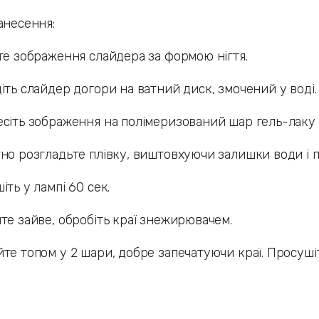
анесення:
те зображення слайдера за формою нігтя.
іть слайдер догори на ватний диск, змочений у воді.
есіть зображення на полімеризований шар гель-лаку
но розгладьте плівку, виштовхуючи залишки води і п
іть у лампі 60 сек.
те зайве, обробіть краї знежирювачем.
те топом у 2 шари, добре запечатуючи краї. Просуші