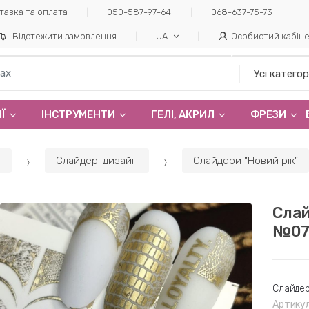
тавка та оплата
050-587-97-64
068-637-75-73
Відстежити замовлення
UA
Особистий кабін
Ї
ІНСТРУМЕНТИ
ГЕЛI, АКРИЛ
ФРЕЗИ
а
Слайдер-дизайн
Слайдери "Новий рік"
Слай
№07
Слайдер
Артикул