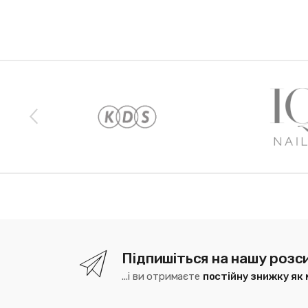
Наши бренды
Підпишіться на нашу розс
...і ви отримаєте
постійну знижку як