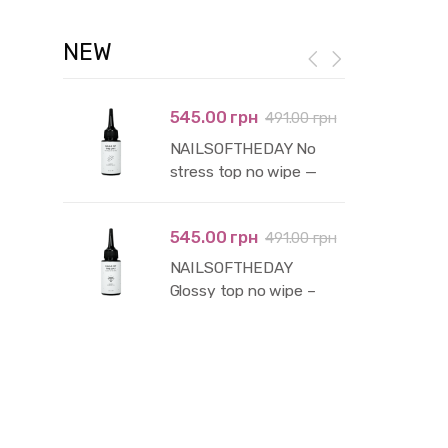
NEW
545.00 грн
491.00 грн
NAILSOFTHEDAY No
stress top no wipe —
глянцевий топ без
липкого шару і без уф-
545.00 грн
491.00 грн
фільтрів, 50 мл
NAILSOFTHEDAY
Glossy top no wipe –
глянцевий топ без
липкого шару з уф-
фільтрами,50 мл