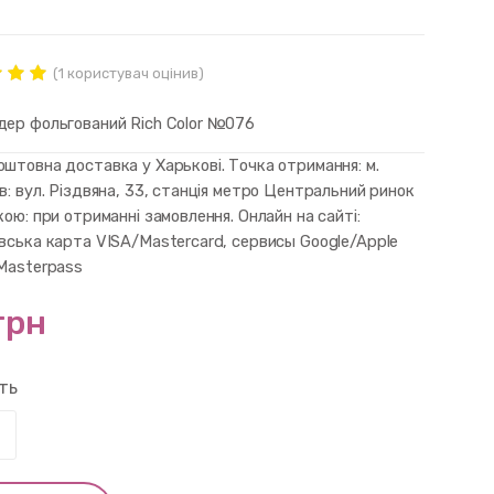
(
1
користувач оцінив)
нг
ut of
дер фольгований Rich Color №076
d on
mer
штовна доставка у Харькові. Точка отримання: м.
в: вул. Різдвяна, 33, станція метро Центральний ринок
кою: при отриманні замовлення. Онлайн на сайті:
івська карта VISA/Mastercard, сервисы Google/Apple
 Masterpass
грн
сть