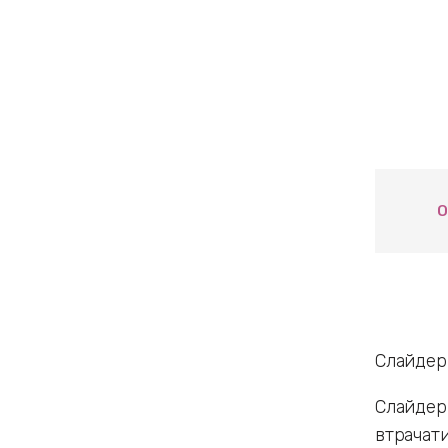
О
Слайдер
Слайдери
втрачати