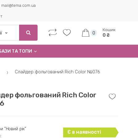
mail@tema.com.ua
ет
Кошик
0
0 ₴
БАЗИ ТА ТОПИ
Слайдер фольгований Rich Color №076
дер фольгований Rich Color
6
и "Новий рік"
Є в наявності
: