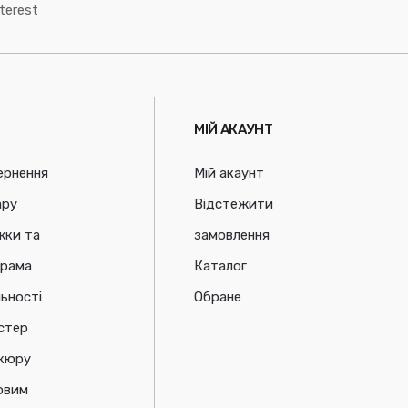
terest
МІЙ АКАУНТ
ернення
Мій акаунт
ару
Відстежити
жки та
замовлення
грама
Каталог
ьності
Обране
стер
ікюру
овим