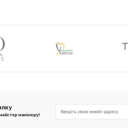
илку
 майстер манікюру!