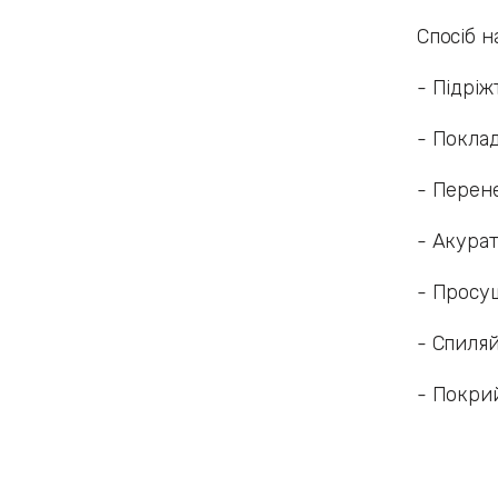
Спосіб н
- Підріж
- Поклад
- Перен
- Акурат
- Просуш
- Спиляй
- Покрий