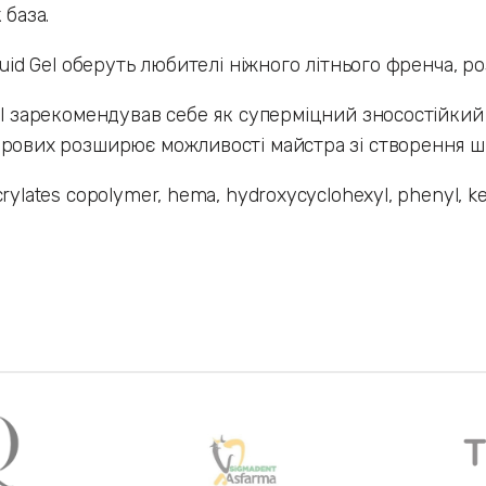
 база.
iquid Gel оберуть любителі ніжного літнього френча, р
el зарекомендував себе як суперміцний зносостійкий
рових розширює можливості майстра зі створення шв
crylates copolymer, hema, hydroxycyclohexyl, phenyl, k