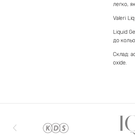
легко, як
Valeri L
Liquid G
до кольо
Склад: a
oxide.
Наши бренды