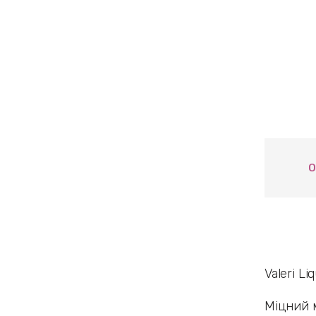
О
Valeri Li
Міцний 