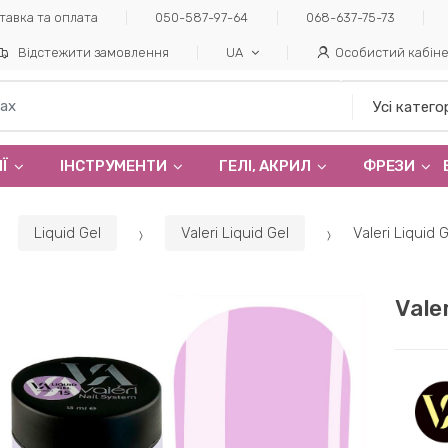
тавка та оплата
050-587-97-64
068-637-75-73
Відстежити замовлення
UA
Особистий кабін
Ї
ІНСТРУМЕНТИ
ГЕЛI, АКРИЛ
ФРЕЗИ
Liquid Gel
Valeri Liquid Gel
Valeri Liquid 
Vale