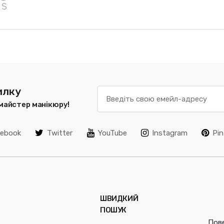
илку
 майстер манікюру!
cebook
Twitter
YouTube
Instagram
Pin
ШВИДКИЙ
ПОШУК
Пов