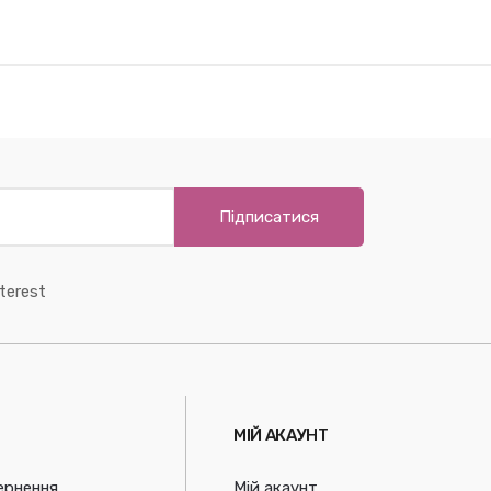
Підписатися
terest
МІЙ АКАУНТ
ернення
Мій акаунт