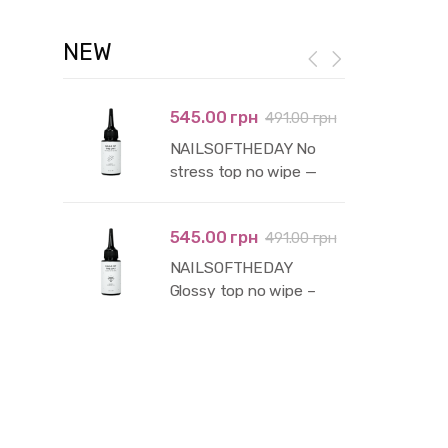
NEW
545.00 грн
491.00 грн
NAILSOFTHEDAY No
stress top no wipe —
глянцевий топ без
липкого шару і без уф-
545.00 грн
491.00 грн
фільтрів, 50 мл
NAILSOFTHEDAY
Glossy top no wipe –
глянцевий топ без
липкого шару з уф-
фільтрами,50 мл