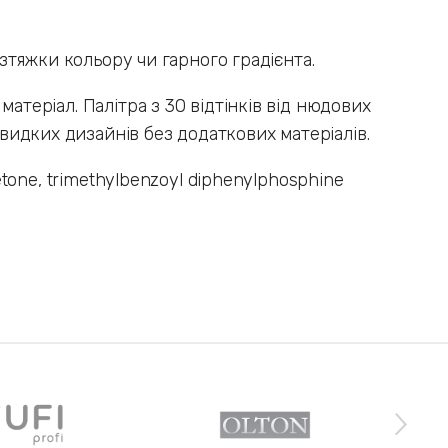
озтяжки кольору чи гарного градієнта.
 матеріал. Палітра з 30 відтінків від нюдових
идких дизайнів без додаткових матеріалів.
etone, trimethylbenzoyl diphenylphosphine