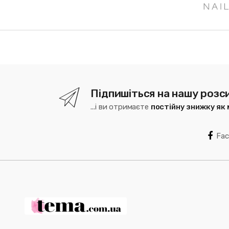
Підпишіться на нашу розс
...і ви отримаєте
постійну знижку як
Fa