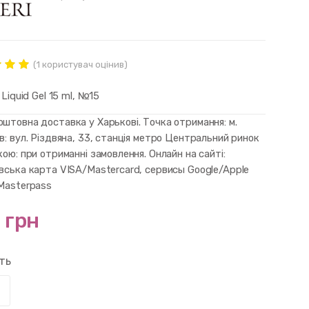
(
1
користувач оцінив)
нг
ut of
i Liquid Gel 15 ml, №15
d on
mer
штовна доставка у Харькові. Точка отримання: м.
в: вул. Різдвяна, 33, станція метро Центральний ринок
кою: при отриманні замовлення. Онлайн на сайті:
івська карта VISA/Mastercard, сервисы Google/Apple
 Masterpass
 грн
сть