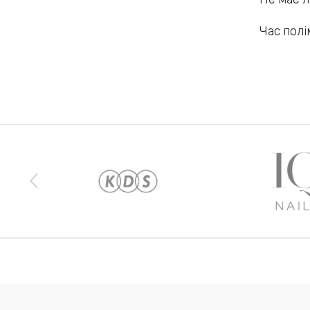
Час полі
Наши бренды