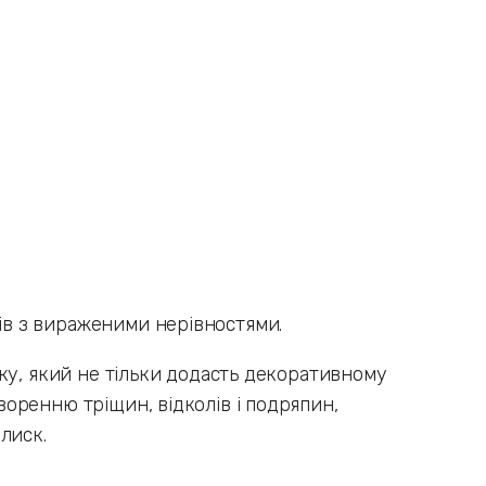
тів з вираженими нерівностями.
лаку, який не тільки додасть декоративному
творенню тріщин, відколів і подряпин,
лиск.