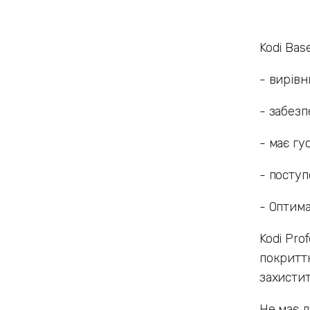
Kodi Bas
- вирівн
- забезп
- має гу
- поступ
- Оптима
Kodi Pro
покриттю
захистит
Не має л