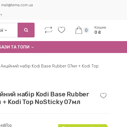
mail@tema.com.ua
ет
Кошик
0
0 ₴
БАЗИ ТА ТОПИ
Акційний набір Kodi Base Rubber 07мл + Kodi Top
йний набір Kodi Base Rubber
 + Kodi Top NoSticky 07мл
se@Top