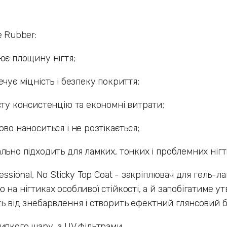
e Rubber:
ює площину нігтя;
ечує міцність і безпеку покриття;
сту консистенцію та економні витрати;
ово наноситься і не розтікається;
льно підходить для ламких, тонких і проблемних ніг
fessional, No Sticky Top Coat - закріплювач для гель-
 на нігтиках особливої стійкості, а й запобігатиме у
ь від знебарвлення і створить ефектний глянсовий б
ипкого шару, з UV фільтрами