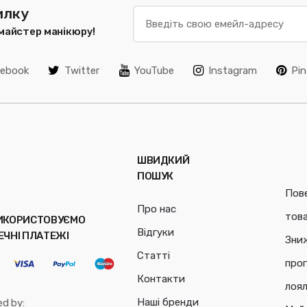
илку
 майстер манікюру!
cebook
Twitter
YouTube
Instagram
Pin
ШВИДКИЙ
ПОШУК
Пов
Про нас
тов
ИКОРИСТОВУЄМО
Відгуки
ЕЧНІ ПЛАТЕЖІ
Зни
Статті
про
Контакти
лоял
Наші бренди
ed by: