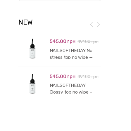
NEW
545.00 грн
491.00 грн
NAILSOFTHEDAY No
stress top no wipe —
глянцевий топ без
липкого шару і без уф-
545.00 грн
491.00 грн
фільтрів, 50 мл
NAILSOFTHEDAY
Glossy top no wipe –
глянцевий топ без
липкого шару з уф-
фільтрами,50 мл