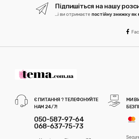
Підпишіться на нашу розс
...і ви отримаєте
постійну знижку як
Fa
Є ПИТАННЯ ? ТЕЛЕФОНУЙТЕ
МИ В
НАМ 24/7!
БЕЗП
050-587-97-64
068-637-75-73
Secur