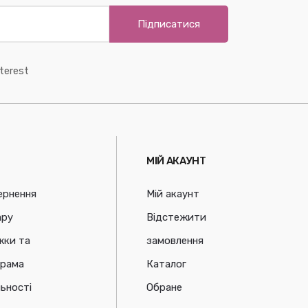
Підписатися
terest
МІЙ АКАУНТ
ернення
Мій акаунт
ару
Відстежити
жки та
замовлення
грама
Каталог
ьності
Обране