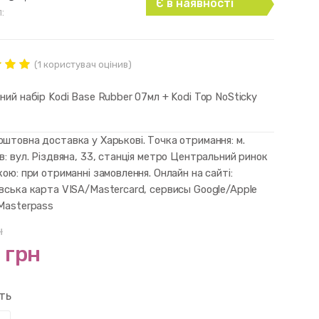
Є в наявності
:
(
1
користувач оцінив)
нг
ut of
ний набір Kodi Base Rubber 07мл + Kodi Top NoSticky
d on
mer
штовна доставка у Харькові. Точка отримання: м.
в: вул. Різдвяна, 33, станція метро Центральний ринок
кою: при отриманні замовлення. Онлайн на сайті:
івська карта VISA/Mastercard, сервисы Google/Apple
 Masterpass
н
 грн
сть