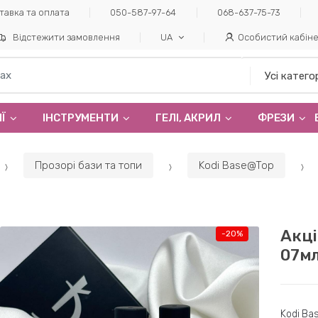
тавка та оплата
050-587-97-64
068-637-75-73
Відстежити замовлення
UA
Особистий кабін
Ї
ІНСТРУМЕНТИ
ГЕЛI, АКРИЛ
ФРЕЗИ
Прозорі бази та топи
Kodi Base@Top
Акці
-
20%
07мл
Kodi Ba